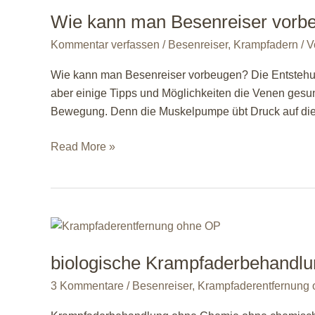
Wie kann man Besenreiser vorb
Kommentar verfassen
/
Besenreiser
,
Krampfadern
/ 
Wie kann man Besenreiser vorbeugen? Die Entstehung
aber einige Tipps und Möglichkeiten die Venen gesun
Bewegung. Denn die Muskelpumpe übt Druck auf die
Wie
Read More »
kann
man
Besenreiser
vorbeugen?
biologische Krampfaderbehandl
3 Kommentare
/
Besenreiser
,
Krampfaderentfernung