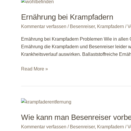
tun?
Wie
Ernährung bei Krampfadern
kann
Kommentar verfassen
/
Besenreiser
,
Krampfadern
/ 
man
Besenreiser
Ernährung bei Krampfadern Problemen Wie in allen G
entfernen?
Ernährung die Krampfadern und Besenreiser leider we
Krankheitsverlauf auswirken. Ballaststoffreiche Ernä
Ernährung
Read More »
bei
Krampfadern
Wie kann man Besenreiser vorb
Kommentar verfassen
/
Besenreiser
,
Krampfadern
/ 