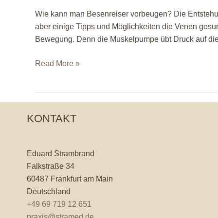
Wie kann man Besenreiser vorbeugen? Die Entstehung
aber einige Tipps und Möglichkeiten die Venen gesun
Bewegung. Denn die Muskelpumpe übt Druck auf di
Wie
Read More »
kann
man
Besenreiser
vorbeugen?
KONTAKT
Eduard Strambrand
Falkstraße 34
60487 Frankfurt am Main
Deutschland
+49 69 719 12 651
praxis@stramed.de