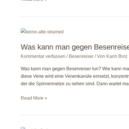
entstehen
Besenreiser?
Was kann man gegen Besenreise
Kommentar verfassen
/
Besenreiser
/ Von
Karin Binz
Was kann man gegen Besenreiser tun? Wie kann man 
diese Vene wird eine Venenkanüle einsetzt, konzentri
der die Spinnennetze zu sehen sind. Dann wartet m
Was
Read More »
kann
man
gegen
Besenreiser