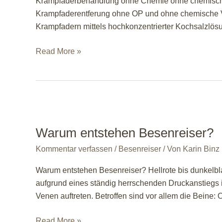
Krampfaderbehandlung ohne Chemie ohne chemische V
Krampfaderentferung ohne OP und ohne chemische V
Krampfadern mittels hochkonzentrierter Kochsalzlös
biologische
Read More »
Krampfaderbehandlung
ohne
Chemie
ohne
chemische
Verödung
Warum entstehen Besenreiser?
und
Kommentar verfassen
/
Besenreiser
/ Von
Karin Binz
ohne
op
Warum entstehen Besenreiser? Hellrote bis dunkelbla
ohne
aufgrund eines ständig herrschenden Druckanstiegs
Operation
Venen auftreten. Betroffen sind vor allem die Beine
Warum
Read More »