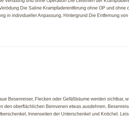
erödung und ohne Operation Die Leitlinien der Krampfaderen
erödung Die Saline Krampfaderentferung ohne OP und ohne ch
ung in individueller Anpassung. Hintergrund Die Entfernung vo
ue Besenreiser, Flecken oder Gefäßbäume werden sichtbar, wenn
 in den oberflächlichen Beinvenen etwas ausdehnen. Besenrei
: Oberschenkel, Innenseiten der Unterschenkel und Knöchel. Lei